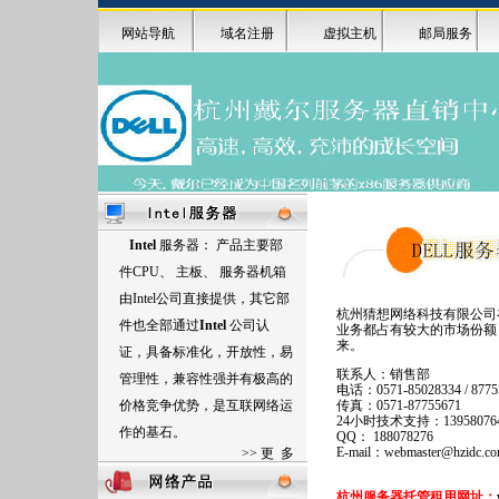
网站导航
域名注册
虚拟主机
邮局服务
Intel
服务器： 产品主要部
件
CPU
、 主板、 服务器机箱
由
Intel
公司直接提供，其它部
杭州猜想网络科技有限公司
件也全部通过
Intel
公司认
业务都占有较大的市场份额
来。
证，具备标准化，开放性，易
联系人：销售部
管理性，兼容性强并有极高的
电话：0571-85028334 / 87755
价格竞争优势，是互联网络运
传真：0571-87755671
24小时技术支持：139580764
作的基石。
QQ： 188078276
E-mail：webmaster@hzidc.co
>>
更 多
杭州服务器托管租用网址：