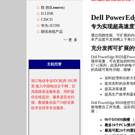
Lenovo
□
联 想(
)
□
D-LINK
Dell Powe
CISCO
□
□
华为-3COM
专为实现超高速度
□
朗讯布线产品
通过四路性能、可扩展的内存
本产品暂不支持网上下单订
>>
更 多
充分发挥可扩展的
Dell PowerEdge R
缓存容量，可在更短的时间内
主机托管
E7 v2系列，此系列中的
的高级可靠性功能，能够：
实时处理和分析大
浙江电信专业
IDC
机房
10
G
带
提供实时的业务智
宽
接入中国电信主干网，百
提高决策速度
兆线路直连服务器，同时提
提高生产效率和盈
供在线监控、服务器安全扫
描、数据备份及
7*24
的全面
Dell PowerEdge
效地整合工作负载。这款四
技术支持等专业服务。
展：
96
个
DIMM
插槽
（
最多
10
个
PCIe
第
3
最高可配
24
个内置