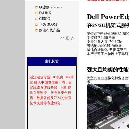
Lenovo
□
联 想(
)
□
D-LINK
Dell Power
CISCO
□
□
华为-3COM
在2S/2U机架
□
朗讯布线产品
英特尔?至强?处理器E5-260
主流双路2U服务器
>>
更 多
支持24条内存, 7个PCIe
可选配内置GPU加速器
最适合虚拟化, 数据库应用
本产品暂不支持网上下单订
主机托管
强大且均衡的性能
浙江电信专业
IDC
机房
10
G
带
为您的企业虚拟化和业务处
术。
宽
接入中国电信主干网，百
兆线路直连服务器，同时提
供在线监控、服务器安全扫
描、数据备份及
7*24
的全面
技术支持等专业服务。