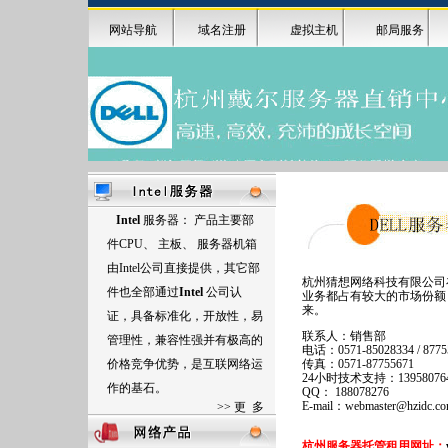
网站导航
域名注册
虚拟主机
邮局服务
Intel
服务器： 产品主要部
件
CPU
、 主板、 服务器机箱
由
Intel
公司直接提供，其它部
杭州猜想网络科技有限公司
件也全部通过
Intel
公司认
业务都占有较大的市场份额
来。
证，具备标准化，开放性，易
联系人：销售部
管理性，兼容性强并有极高的
电话：0571-85028334 / 87755
价格竞争优势，是互联网络运
传真：0571-87755671
24小时技术支持：139580764
作的基石。
QQ： 188078276
E-mail：webmaster@hzidc.co
>>
更 多
杭州服务器托管租用网址：