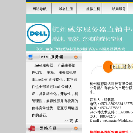
网站导航
域名注册
虚拟主机
邮局服务
Intel
服务器： 产品主要部
件
CPU
、 主板、 服务器机箱
由
Intel
公司直接提供，其它部
杭州猜想网络科技有限公司
件也全部通过
Intel
公司认
业务都占有较大的市场份额
来。
证，具备标准化，开放性，易
联系人：销售部
管理性，兼容性强并有极高的
电话：0571-85028334 / 87755
价格竞争优势，是互联网络运
传真：0571-87755671
24小时技术支持：139580764
作的基石。
QQ： 188078276
E-mail：webmaster@hzidc.co
>>
更 多
杭州服务器托管租用网址：