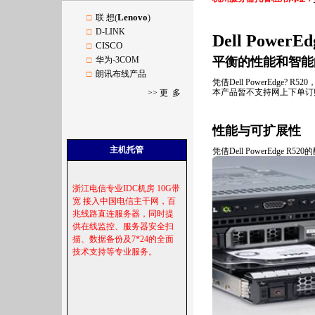
Lenovo
□
联 想(
)
□
D-LINK
Dell Power
CISCO
□
□
华为-3COM
平衡的性能和智能
□
朗讯布线产品
凭借Dell PowerEdg
本产品暂不支持网上下单订
>>
更 多
性能与可扩展性
主机托管
凭借Dell PowerEdg
浙江电信专业
IDC
机房
10
G
带
宽
接入中国电信主干网，百
兆线路直连服务器，同时提
供在线监控、服务器安全扫
描、数据备份及
7*24
的全面
技术支持等专业服务。